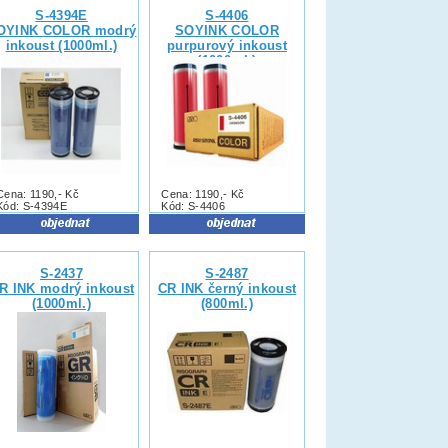
S-4394E
S-4406
OYINK COLOR modrý
SOYINK COLOR
inkoust (1000ml.)
purpurový inkoust
(1000ml.)
Cena: 1190,- Kč
Cena: 1190,- Kč
Kód: S-4394E
Kód: S-4406
S-2437
S-2487
R INK modrý inkoust
CR INK černý inkoust
(1000ml.)
(800ml.)