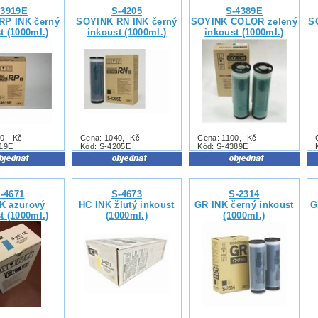
-3919E
S-4205
S-4389E
RP INK černý
SOYINK RN INK černý
SOYINK COLOR zelený
S
t (1000ml.)
inkoust (1000ml.)
inkoust (1000ml.)
0,- Kč
Cena: 1040,- Kč
Cena: 1100,- Kč
919E
Kód: S-4205E
Kód: S-4389E
-4671
S-4673
S-2314
K azurový
HC INK žlutý inkoust
GR INK černý inkoust
G
t (1000ml.)
(1000ml.)
(1000ml.)