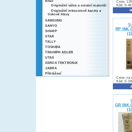
RISO
Cena: 125
Kód: S-4
Originální válce a ostatní materiál
Originální inkoustové kazety a
tiskové hlavy
SAMSUNG
S
SANYO
RP INK č
SHARP
(1
STAR
TALLY
TOSHIBA
TRIUMPH ADLER
UTAX
XEROX TEKTRONIX
JABRA
Přihlášení
Cena: na 
Kód: S-33
GR INK č
(1