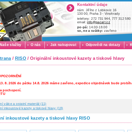
Kontaktní údaje
nám. Jiřího z Lobkovic 16
130 00, Praha 3 - Vinohrady
telefony: 272 731 944, 777 312 580
email:
info@pacart.cz
po-pá:
14.00-18.00
so, ne a svátky:
zavřeno
Naše služby
O nás
Jak nakupovat
Odpovědi na dotazy
K
trana
/
RISO
/ Originální inkoustové kazety a tiskové hlavy
 UPOZORNĚNÍ
13. 8. 2026 do pátku 14.8. 2026 máme zavřeno, expedice objednávek bude probíha
a pochopení.
RTU
lní válce a ostatní materiál (11)
lní inkoustové kazety a tiskové hlavy (18)
lní inkoustové kazety a tiskové hlavy RISO