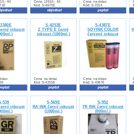
10,- Kč
Cena: 12510,- Kč
Cena: na dotaz
671E
Kód: S-4673E
Kód: S-2314
-3380E
S-4253E
S-4387E
erný inkoust
Z TYPE E černý
SOYINK COLOR
H
000ml.)
inkoust (1000ml.)
červený inkoust
(1000ml.)
dotaz
Cena: na dotaz
Cena: na dotaz
80
Kód: S-4253E
Kód: S-4387E
S-539
S-569E
S-952
erný inkoust
RA INK černý inkoust
TR INK černý inkoust
000ml.)
(1000ml.)
(800ml.)