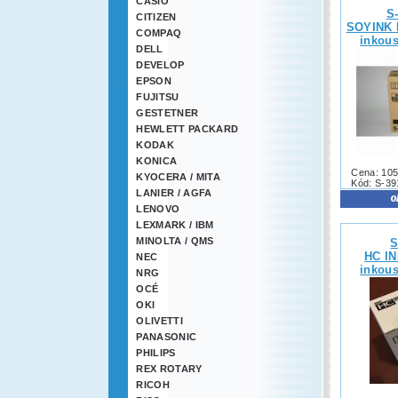
CASIO
S
CITIZEN
SOYINK 
COMPAQ
inkous
DELL
DEVELOP
EPSON
FUJITSU
GESTETNER
HEWLETT PACKARD
KODAK
KONICA
Cena: 105
KYOCERA / MITA
Kód: S-3
LANIER / AGFA
LENOVO
LEXMARK / IBM
MINOLTA / QMS
S
HC IN
NEC
inkous
NRG
OCÉ
OKI
OLIVETTI
PANASONIC
PHILIPS
REX ROTARY
RICOH