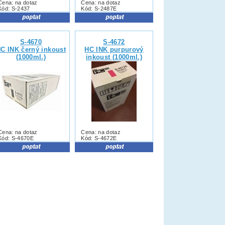
Cena: na dotaz
Cena: na dotaz
Kód: S-2437
Kód: S-2487E
S-4670
S-4672
C INK černý inkoust
HC INK purpurový
(1000ml.)
inkoust (1000ml.)
Cena: na dotaz
Cena: na dotaz
Kód: S-4670E
Kód: S-4672E