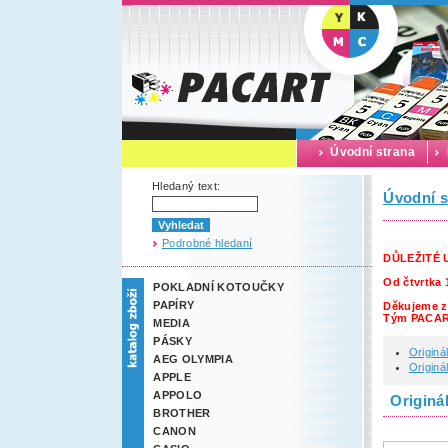
Úvodní strana
Hledaný text:
Úvodní s
Podrobné hledaní
DŮLEŽITÉ
Od čtvrtka 
POKLADNÍ KOTOUČKY
PAPÍRY
Děkujeme z
Tým PACA
MEDIA
PÁSKY
Originá
AEG OLYMPIA
Originá
APPLE
APPOLO
Originá
BROTHER
CANON