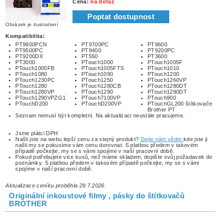
Cena:
na dotaz
Poptat dostupnost
Obrázek je ilustrativní
Kompatibilita:
PT9800PCN
PT9700PC
PT9600
PT9500PC
PT9400
PT9200PC
PT9200DX
PT550
PT3600
PT3000
PTouch1000
PTouch1005F
PTouch1005FB
PTouch1005FTS
PTouch1010
PTouch1080
PTouch1090
PTouch1200
PTouch1230PC
PTouch1250
PTouch1260VP
PTouch1280
PTouch1280CB
PTouch1280DT
PTouch1280VP
PTouch1290
PTouch1290DT
PTouch1290VPZG1
PTouch7100VP
PTouch900
PTouchD200
PTouchD200VP
PTouchGL200 štítkovače
Brother PT
Seznam nemusí být kompletní. Na aktualizaci neustále pracujeme.
Jsme plátci DPH
Našli jste na webu lepší cenu za stejný produkt?
Dejte nám vědet
kde jste ji
našli my se pokusíme vám cenu dorovnat. S platbou předem v takovém
případě počkejte, my se s vámi spojíme v naší pracovní době.
Pokud potřebujete vice kusů, než máme skladem, dopište svůj požadavek do
poznámky. S platbou předem v takovém případě počkejte, my se s vámi
spojíme v naší pracovní době.
Aktualizace ceníku proběhla 29.7.2026.
Originální inkoustové filmy , pásky do štítkovačů
BROTHER