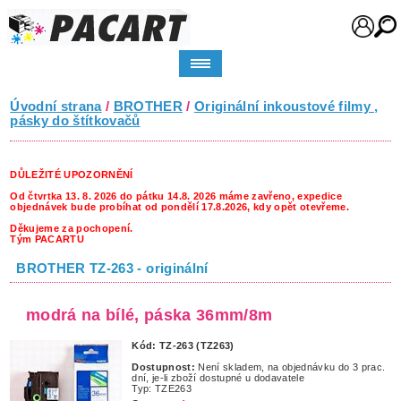
Úvodní strana
/
BROTHER
/
Originální inkoustové filmy ,
pásky do štítkovačů
DŮLEŽITÉ UPOZORNĚNÍ
Od čtvrtka 13. 8. 2026 do pátku 14.8. 2026 máme zavřeno, expedice
objednávek bude probíhat od pondělí 17.8.2026, kdy opět otevřeme.
Děkujeme za pochopení.
Tým PACARTU
BROTHER TZ-263 - originální
modrá na bílé, páska 36mm/8m
Kód: TZ-263 (TZ263)
Dostupnost:
Není skladem, na objednávku do 3 prac.
dní, je-li zboží dostupné u dodavatele
Typ: TZE263