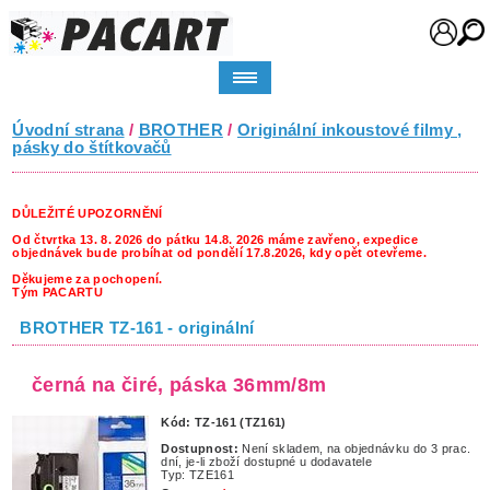
Úvodní strana
/
BROTHER
/
Originální inkoustové filmy ,
pásky do štítkovačů
DŮLEŽITÉ UPOZORNĚNÍ
Od čtvrtka 13. 8. 2026 do pátku 14.8. 2026 máme zavřeno, expedice
objednávek bude probíhat od pondělí 17.8.2026, kdy opět otevřeme.
Děkujeme za pochopení.
Tým PACARTU
BROTHER TZ-161 - originální
černá na čiré, páska 36mm/8m
Kód: TZ-161 (TZ161)
Dostupnost:
Není skladem, na objednávku do 3 prac.
dní, je-li zboží dostupné u dodavatele
Typ: TZE161