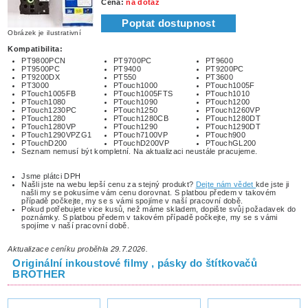
Cena:
na dotaz
Poptat dostupnost
Obrázek je ilustrativní
Kompatibilita:
PT9800PCN
PT9700PC
PT9600
PT9500PC
PT9400
PT9200PC
PT9200DX
PT550
PT3600
PT3000
PTouch1000
PTouch1005F
PTouch1005FB
PTouch1005FTS
PTouch1010
PTouch1080
PTouch1090
PTouch1200
PTouch1230PC
PTouch1250
PTouch1260VP
PTouch1280
PTouch1280CB
PTouch1280DT
PTouch1280VP
PTouch1290
PTouch1290DT
PTouch1290VPZG1
PTouch7100VP
PTouch900
PTouchD200
PTouchD200VP
PTouchGL200
Seznam nemusí být kompletní. Na aktualizaci neustále pracujeme.
Jsme plátci DPH
Našli jste na webu lepší cenu za stejný produkt?
Dejte nám vědet
kde jste ji
našli my se pokusíme vám cenu dorovnat. S platbou předem v takovém
případě počkejte, my se s vámi spojíme v naší pracovní době.
Pokud potřebujete vice kusů, než máme skladem, dopište svůj požadavek do
poznámky. S platbou předem v takovém případě počkejte, my se s vámi
spojíme v naší pracovní době.
Aktualizace ceníku proběhla 29.7.2026.
Originální inkoustové filmy , pásky do štítkovačů
BROTHER