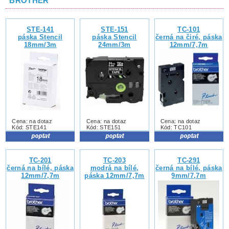
BROTHER
STE-141
STE-151
TC-101
páska Stencil
páska Stencil
černá na čiré, páska
18mm/3m
24mm/3m
12mm/7,7m
Cena: na dotaz
Cena: na dotaz
Cena: na dotaz
Kód: STE141
Kód: STE151
Kód: TC101
TC-201
TC-203
TC-291
černá na bílé, páska
modrá na bílé,
černá na bílé, páska
12mm/7,7m
páska 12mm/7,7m
9mm/7,7m