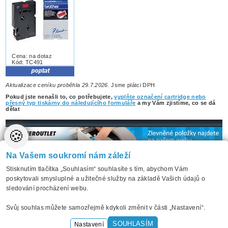
Cena: na dotaz
Kód: TC491
Aktualizace ceníku proběhla 29.7.2026.
Jsme plátci DPH
Pokud jste nenašli to, co potřebujete,
vyplňte označení cartridge nebo
přesný typ tiskárny do náledujícího formuláře
a my Vám zjistíme, co se dá
dělat
🍪
Na Vašem soukromí nám záleží
Stisknutím tlačítka „Souhlasím“ souhlasíte s tím, abychom Vám
poskytovali smysluplné a užitečné služby na základě Vašich údajů o
sledování procházení webu.
Úvodní strana
Naše služby
O nás
Jak nakupovat
Odpovědi na dotazy
Ke stažení
Svůj souhlas můžete samozřejmě kdykoli změnit v části „Nastavení“.
© 2006 Pacart. Vytvořilo
ANAWE
Odkazy
Prohlášení o přístupnosti
Mapa serveru
Ochrana osobních údajů
SOUHLASÍM
Nastavení