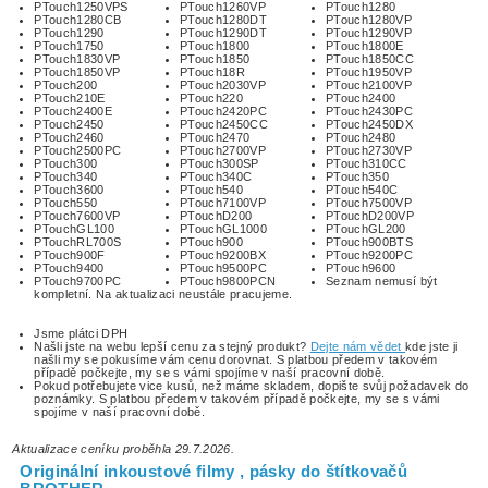
PTouch1250VPS
PTouch1260VP
PTouch1280
PTouch1280CB
PTouch1280DT
PTouch1280VP
PTouch1290
PTouch1290DT
PTouch1290VP
PTouch1750
PTouch1800
PTouch1800E
PTouch1830VP
PTouch1850
PTouch1850CC
PTouch1850VP
PTouch18R
PTouch1950VP
PTouch200
PTouch2030VP
PTouch2100VP
PTouch210E
PTouch220
PTouch2400
PTouch2400E
PTouch2420PC
PTouch2430PC
PTouch2450
PTouch2450CC
PTouch2450DX
PTouch2460
PTouch2470
PTouch2480
PTouch2500PC
PTouch2700VP
PTouch2730VP
PTouch300
PTouch300SP
PTouch310CC
PTouch340
PTouch340C
PTouch350
PTouch3600
PTouch540
PTouch540C
PTouch550
PTouch7100VP
PTouch7500VP
PTouch7600VP
PTouchD200
PTouchD200VP
PTouchGL100
PTouchGL1000
PTouchGL200
PTouchRL700S
PTouch900
PTouch900BTS
PTouch900F
PTouch9200BX
PTouch9200PC
PTouch9400
PTouch9500PC
PTouch9600
PTouch9700PC
PTouch9800PCN
Seznam nemusí být
kompletní. Na aktualizaci neustále pracujeme.
Jsme plátci DPH
Našli jste na webu lepší cenu za stejný produkt?
Dejte nám vědet
kde jste ji
našli my se pokusíme vám cenu dorovnat. S platbou předem v takovém
případě počkejte, my se s vámi spojíme v naší pracovní době.
Pokud potřebujete vice kusů, než máme skladem, dopište svůj požadavek do
poznámky. S platbou předem v takovém případě počkejte, my se s vámi
spojíme v naší pracovní době.
Aktualizace ceníku proběhla 29.7.2026.
Originální inkoustové filmy , pásky do štítkovačů