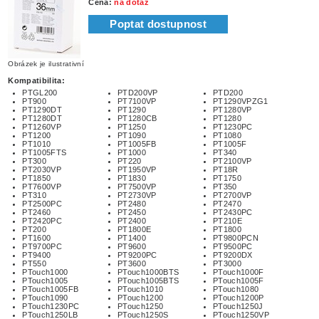
Cena:
na dotaz
Poptat dostupnost
Obrázek je ilustrativní
Kompatibilita:
PTGL200
PTD200VP
PTD200
PT900
PT7100VP
PT1290VPZG1
PT1290DT
PT1290
PT1280VP
PT1280DT
PT1280CB
PT1280
PT1260VP
PT1250
PT1230PC
PT1200
PT1090
PT1080
PT1010
PT1005FB
PT1005F
PT1005FTS
PT1000
PT340
PT300
PT220
PT2100VP
PT2030VP
PT1950VP
PT18R
PT1850
PT1830
PT1750
PT7600VP
PT7500VP
PT350
PT310
PT2730VP
PT2700VP
PT2500PC
PT2480
PT2470
PT2460
PT2450
PT2430PC
PT2420PC
PT2400
PT210E
PT200
PT1800E
PT1800
PT1600
PT1400
PT9800PCN
PT9700PC
PT9600
PT9500PC
PT9400
PT9200PC
PT9200DX
PT550
PT3600
PT3000
PTouch1000
PTouch1000BTS
PTouch1000F
PTouch1005
PTouch1005BTS
PTouch1005F
PTouch1005FB
PTouch1010
PTouch1080
PTouch1090
PTouch1200
PTouch1200P
PTouch1230PC
PTouch1250
PTouch1250J
PTouch1250LB
PTouch1250S
PTouch1250VP