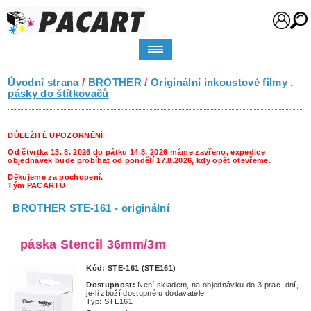
Úvodní strana
/
BROTHER
/
Originální inkoustové filmy ,
pásky do štítkovačů
DŮLEŽITÉ UPOZORNĚNÍ
Od čtvrtka 13. 8. 2026 do pátku 14.8. 2026 máme zavřeno, expedice
objednávek bude probíhat od pondělí 17.8.2026, kdy opět otevřeme.
Děkujeme za pochopení.
Tým PACARTU
BROTHER STE-161 - originální
páska Stencil 36mm/3m
Kód: STE-161 (STE161)
Dostupnost:
Není skladem, na objednávku do 3 prac. dní,
je-li zboží dostupné u dodavatele
Typ: STE161