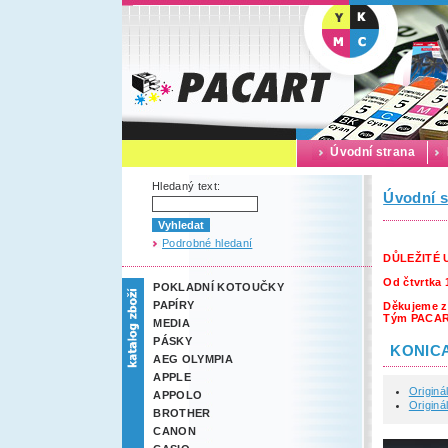
Úvodní strana
Hledaný text:
Úvodní s
Podrobné hledaní
DŮLEŽITÉ
Od čtvrtka 
POKLADNÍ KOTOUČKY
PAPÍRY
Děkujeme z
Tým PACA
MEDIA
PÁSKY
KONIC
AEG OLYMPIA
APPLE
Originá
APPOLO
Originál
BROTHER
CANON