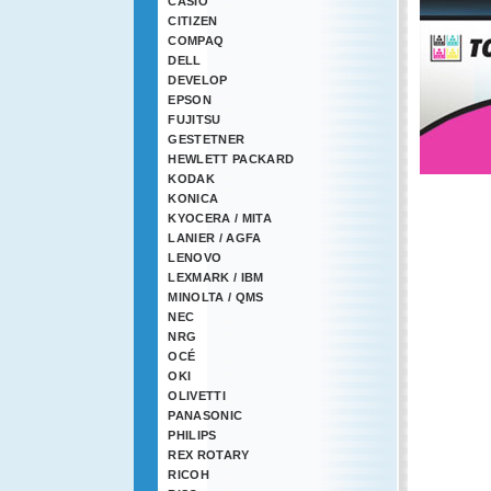
CASIO
CITIZEN
COMPAQ
DELL
DEVELOP
EPSON
FUJITSU
GESTETNER
HEWLETT PACKARD
KODAK
KONICA
KYOCERA / MITA
LANIER / AGFA
LENOVO
LEXMARK / IBM
MINOLTA / QMS
NEC
NRG
OCÉ
OKI
OLIVETTI
PANASONIC
PHILIPS
REX ROTARY
RICOH