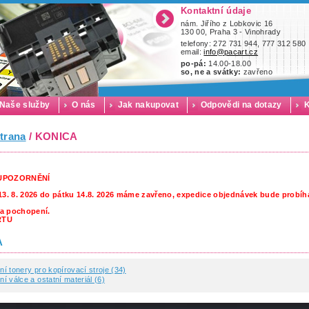
Kontaktní údaje
nám. Jiřího z Lobkovic 16
130 00, Praha 3 - Vinohrady
telefony: 272 731 944, 777 312 580
email:
info@pacart.cz
po-pá:
14.00-18.00
so, ne a svátky:
zavřeno
Naše služby
O nás
Jak nakupovat
Odpovědi na dotazy
K
trana
/ KONICA
 UPOZORNĚNÍ
13. 8. 2026 do pátku 14.8. 2026 máme zavřeno, expedice objednávek bude probíha
a pochopení.
RTU
A
lní tonery pro kopírovací stroje (34)
ní válce a ostatní materiál (6)