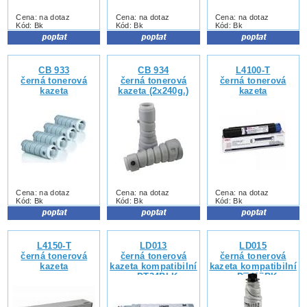
Cena: na dotaz
Cena: na dotaz
Cena: na dotaz
Kód: Bk
Kód: Bk
Kód: Bk
CB 933
CB 934
L4100-T
černá tonerová
černá tonerová
černá tonerová
kazeta
kazeta (2x240g.)
kazeta
Cena: na dotaz
Cena: na dotaz
Cena: na dotaz
Kód: Bk
Kód: Bk
Kód: Bk
L4150-T
LD013
LD015
černá tonerová
černá tonerová
černá tonerová
kazeta
kazeta kompatibilní
kazeta kompatibilní
s DT34BLK
s DT415BK