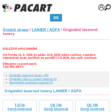
Úvodní strana
/
LANIER / AGFA
/ Originální laserové
tonery
DŮLEŽITÉ UPOZORNĚNÍ
Od čtvrtka 13. 8. 2026 do pátku 14.8. 2026 máme zavřeno, expedice
objednávek bude probíhat od pondělí 17.8.2026, kdy opět otevřeme.
Děkujeme za pochopení.
Tým PACARTU
Originální laserové tonery (49)
Originální válce a ostatní materiál (3)
Neoriginální spotřební materiál (5)
Originální laserové tonery LANIER / AGFA
T-6716
CB 740
CB 748
černá tonerová
černá tonerová
černá tonerová