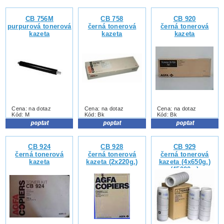
CB 756M
CB 758
CB 920
purpurová tonerová
černá tonerová
černá tonerová
kazeta
kazeta
kazeta
Cena: na dotaz
Cena: na dotaz
Cena: na dotaz
Kód: M
Kód: Bk
Kód: Bk
CB 924
CB 928
CB 929
černá tonerová
černá tonerová
černá tonerová
kazeta
kazeta (2x220g.)
kazeta (4x650g.)
(45000s.)