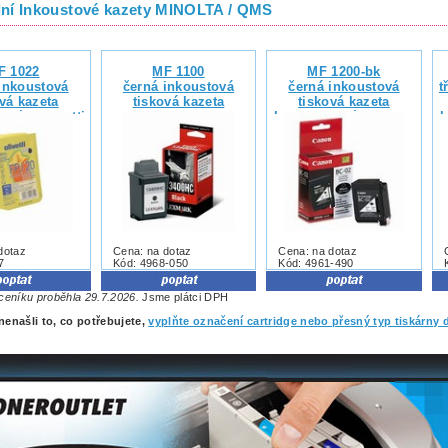
lní Inkoustové kazety MINOLTA / QMS
F 1022
MF 1100
MF 1200-bk
inkoustová
černá inkoustová
černá inkoustová
t
vá kazeta
tisková kazeta
tisková kazeta
lní s Olivetti
kompatibilní s Canon
k
4431W
BC-02
dotaz
Cena: na dotaz
Cena: na dotaz
7
Kód: 4968-050
Kód: 4961-490
ceníku proběhla 29.7.2026.
Jsme plátci DPH
nenašli to, co potřebujete,
vyplňte označení cartridge nebo přesný typ tiskárny 