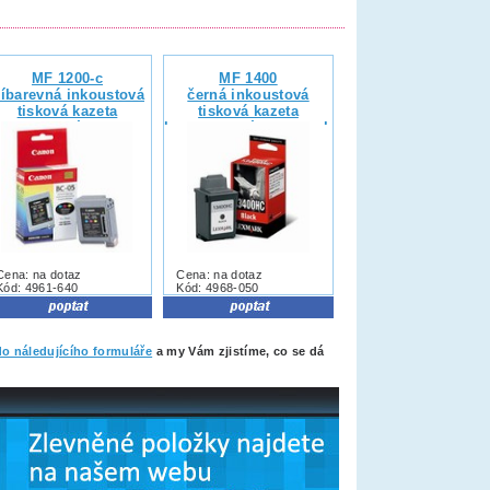
MF 1200-c
MF 1400
říbarevná inkoustová
černá inkoustová
tisková kazeta
tisková kazeta
ompatibilní s Canon
kompatibilní s Lexmark
BC-05
13400HC
Cena: na dotaz
Cena: na dotaz
Kód: 4961-640
Kód: 4968-050
do náledujícího formuláře
a my Vám zjistíme, co se dá