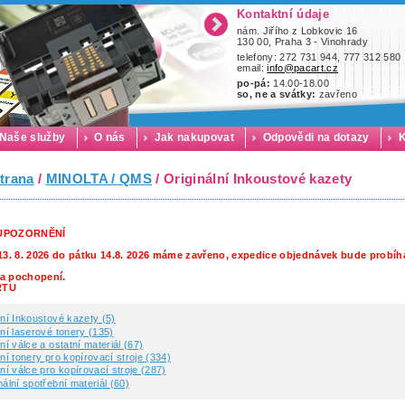
Kontaktní údaje
nám. Jiřího z Lobkovic 16
130 00, Praha 3 - Vinohrady
telefony: 272 731 944, 777 312 580
email:
info@pacart.cz
po-pá:
14.00-18.00
so, ne a svátky:
zavřeno
Naše služby
O nás
Jak nakupovat
Odpovědi na dotazy
K
trana
/
MINOLTA / QMS
/ Originální Inkoustové kazety
 UPOZORNĚNÍ
13. 8. 2026 do pátku 14.8. 2026 máme zavřeno, expedice objednávek bude probíha
a pochopení.
RTU
lní Inkoustové kazety (5)
lní laserové tonery (135)
lní válce a ostatní materiál (67)
lní tonery pro kopírovací stroje (334)
lní válce pro kopírovací stroje (287)
nální spotřební materiál (60)