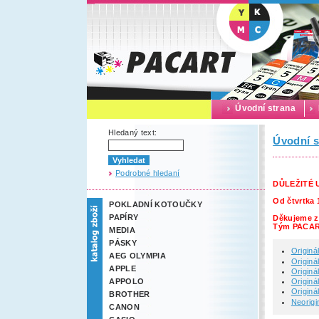
Úvodní strana
Hledaný text:
Úvodní s
Podrobné hledaní
DŮLEŽITÉ
Od čtvrtka 
POKLADNÍ KOTOUČKY
PAPÍRY
Děkujeme z
Tým PACA
MEDIA
PÁSKY
Originá
AEG OLYMPIA
Originá
APPLE
Originá
Originá
APPOLO
Originá
BROTHER
Neorigi
CANON