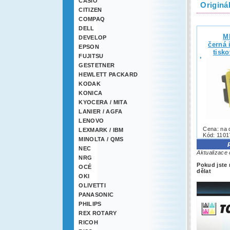
CASIO
Originá
CITIZEN
COMPAQ
DELL
M
DEVELOP
černá 
EPSON
tisko
FUJITSU
kompatibi
GESTETNER
8
HEWLETT PACKARD
KODAK
KONICA
KYOCERA / MITA
LANIER / AGFA
LENOVO
Cena: na 
LEXMARK / IBM
Kód: 1101
MINOLTA / QMS
NEC
Aktualizace 
NRG
Pokud jste 
OCÉ
dělat
OKI
OLIVETTI
PANASONIC
PHILIPS
REX ROTARY
RICOH