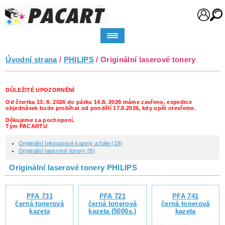
Úvodní strana
/
PHILIPS
/ Originální laserové tonery
DŮLEŽITÉ UPOZORNĚNÍ
Od čtvrtka 13. 8. 2026 do pátku 14.8. 2026 máme zavřeno, expedice
objednávek bude probíhat od pondělí 17.8.2026, kdy opět otevřeme.
Děkujeme za pochopení.
Tým PACARTU
Originální Inkoustové kazety a folie (19)
Originální laserové tonery (9)
Originální laserové tonery PHILIPS
PFA 731
PFA 721
PFA 741
černá tonerová
černá tonerová
černá tonerová
kazeta
kazeta (5000s.)
kazeta