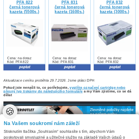
PFA 822
PFA 831
PFA 832
černá tonerová
černá tonerová
černá tonerová
kazeta (5500s.)
kazeta (1600s.)
kazeta (3000s.)
Cena: na dotaz
Cena: na dotaz
Cena: na dotaz
Kód: PFA 822
Kód: PFA 831
Kód: PFA 832
Aktualizace ceníku proběhla 29.7.2026.
Jsme plátci DPH
Pokud jste nenašli to, co potřebujete,
vyplňte označení cartridge nebo
přesný typ tiskárny do náledujícího formuláře
a my Vám zjistíme, co se dá
dělat
🍪
Na Vašem soukromí nám záleží
Stisknutím tlačítka „Souhlasím“ souhlasíte s tím, abychom Vám
poskytovali smysluplné a užitečné služby na základě Vašich údajů o