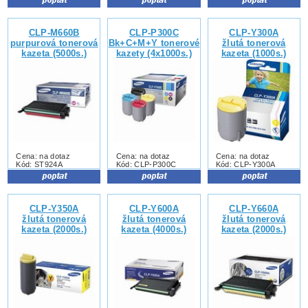
CLP-M660B
CLP-P300C
CLP-Y300A
purpurová tonerová
Bk+C+M+Y tonerové
žlutá tonerová
kazeta (5000s.)
kazety (4x1000s.)
kazeta (1000s.)
Cena: na dotaz
Cena: na dotaz
Cena: na dotaz
Kód: ST924A
Kód: CLP-P300C
Kód: CLP-Y300A
CLP-Y350A
CLP-Y600A
CLP-Y660A
žlutá tonerová
žlutá tonerová
žlutá tonerová
kazeta (2000s.)
kazeta (4000s.)
kazeta (2000s.)