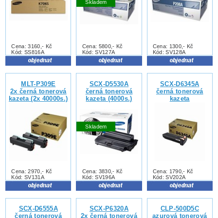
Skladem
Cena: 3160,- Kč
Cena: 5800,- Kč
Cena: 1300,- Kč
Kód: SS816A
Kód: SV127A
Kód: SV128A
MLT-P309E
SCX-D5530A
SCX-D6345A
2x černá tonerová
černá tonerová
černá tonerová
kazeta (2x 40000s.)
kazeta (4000s.)
kazeta
Skladem
Cena: 2970,- Kč
Cena: 3830,- Kč
Cena: 1790,- Kč
Kód: SV131A
Kód: SV196A
Kód: SV202A
SCX-D6555A
SCX-P6320A
CLP-500D5C
černá tonerová
2x černá tonerová
azurová tonerová