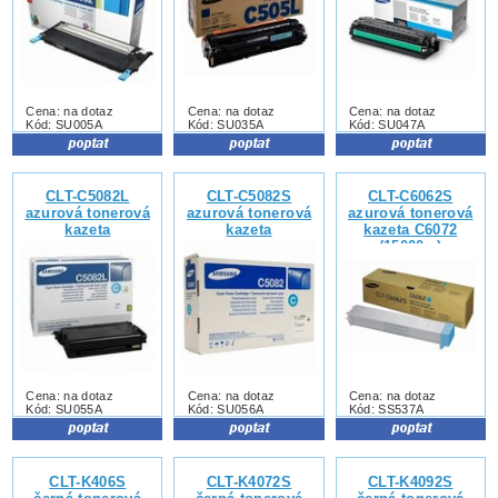
Cena: na dotaz
Cena: na dotaz
Cena: na dotaz
Kód: SU005A
Kód: SU035A
Kód: SU047A
CLT-C5082L
CLT-C5082S
CLT-C6062S
azurová tonerová
azurová tonerová
azurová tonerová
kazeta
kazeta
kazeta C6072
(15000s.)
Cena: na dotaz
Cena: na dotaz
Cena: na dotaz
Kód: SU055A
Kód: SU056A
Kód: SS537A
CLT-K406S
CLT-K4072S
CLT-K4092S