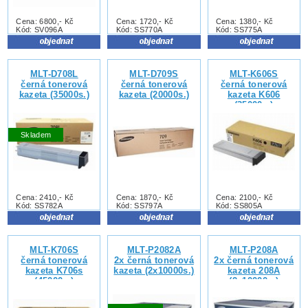
Cena: 6800,- Kč
Cena: 1720,- Kč
Cena: 1380,- Kč
Kód: SV096A
Kód: SS770A
Kód: SS775A
MLT-D708L
MLT-D709S
MLT-K606S
černá tonerová
černá tonerová
černá tonerová
kazeta (35000s.)
kazeta (20000s.)
kazeta K606
(35000s.)
Skladem
Cena: 2410,- Kč
Cena: 1870,- Kč
Cena: 2100,- Kč
Kód: SS782A
Kód: SS797A
Kód: SS805A
MLT-K706S
MLT-P2082A
MLT-P208A
černá tonerová
2x černá tonerová
2x černá tonerová
kazeta K706s
kazeta (2x10000s.)
kazeta 208A
(45000s.)
(2x10000s.)