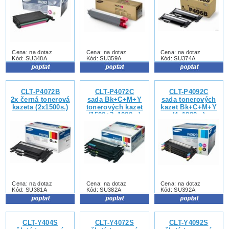
Cena: na dotaz
Cena: na dotaz
Cena: na dotaz
Kód: SU348A
Kód: SU359A
Kód: SU374A
CLT-P4072B
CLT-P4072C
CLT-P4092C
2x černá tonerová
sada Bk+C+M+Y
sada tonerových
kazeta (2x1500s.)
tonerových kazet
kazet Bk+C+M+Y
(1500+3x1000s.)
(4x1000s.)
Cena: na dotaz
Cena: na dotaz
Cena: na dotaz
Kód: SU381A
Kód: SU382A
Kód: SU392A
CLT-Y404S
CLT-Y4072S
CLT-Y4092S