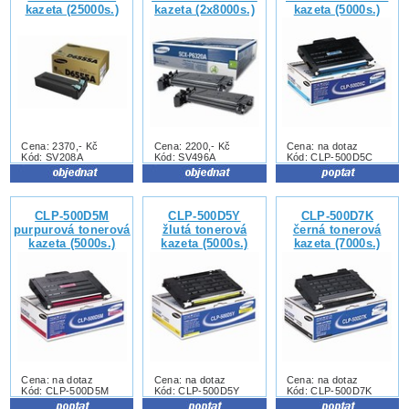
kazeta (25000s.)
kazeta (2x8000s.)
kazeta (5000s.)
Cena: 2370,- Kč
Cena: 2200,- Kč
Cena: na dotaz
Kód: SV208A
Kód: SV496A
Kód: CLP-500D5C
CLP-500D5M
CLP-500D5Y
CLP-500D7K
purpurová tonerová
žlutá tonerová
černá tonerová
kazeta (5000s.)
kazeta (5000s.)
kazeta (7000s.)
Cena: na dotaz
Cena: na dotaz
Cena: na dotaz
Kód: CLP-500D5M
Kód: CLP-500D5Y
Kód: CLP-500D7K