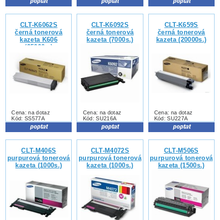
CLT-K6062S
CLT-K6092S
CLT-K659S
černá tonerová
černá tonerová
černá tonerová
kazeta K606
kazeta (7000s.)
kazeta (20000s.)
(25000s.)
Cena: na dotaz
Cena: na dotaz
Cena: na dotaz
Kód: SS577A
Kód: SU216A
Kód: SU227A
CLT-M406S
CLT-M4072S
CLT-M506S
purpurová tonerová
purpurová tonerová
purpurová tonerová
kazeta (1000s.)
kazeta (1000s.)
kazeta (1500s.)