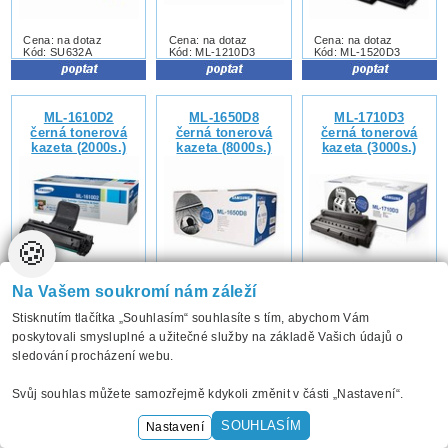
Cena: na dotaz
Cena: na dotaz
Cena: na dotaz
Kód: SU632A
Kód: ML-1210D3
Kód: ML-1520D3
ML-1610D2
ML-1650D8
ML-1710D3
černá tonerová
černá tonerová
černá tonerová
kazeta (2000s.)
kazeta (8000s.)
kazeta (3000s.)
🍪
Na Vašem soukromí nám záleží
Cena: na dotaz
Cena: na dotaz
Cena: na dotaz
Kód: ML-1610D2
Kód: ML-1650D8
Kód: ML-1710D3
Stisknutím tlačítka „Souhlasím“ souhlasíte s tím, abychom Vám
poskytovali smysluplné a užitečné služby na základě Vašich údajů o
sledování procházení webu.
ML-2010D3
ML-2150D8
ML-2250D5
černá tonerová
černá tonerová
černá tonerová
Svůj souhlas můžete samozřejmě kdykoli změnit v části „Nastavení“.
kazeta (3000s.)
kazeta (8000s.)
kazeta (5000s.)
SOUHLASÍM
Nastavení