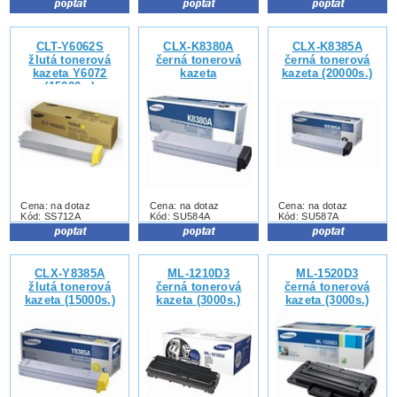
CLT-Y6062S
CLX-K8380A
CLX-K8385A
žlutá tonerová
černá tonerová
černá tonerová
kazeta Y6072
kazeta
kazeta (20000s.)
(15000s.)
Cena: na dotaz
Cena: na dotaz
Cena: na dotaz
Kód: SS712A
Kód: SU584A
Kód: SU587A
CLX-Y8385A
ML-1210D3
ML-1520D3
žlutá tonerová
černá tonerová
černá tonerová
kazeta (15000s.)
kazeta (3000s.)
kazeta (3000s.)