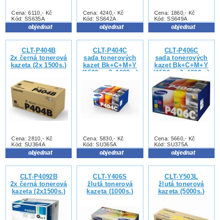
Cena: 6110,- Kč
Cena: 4240,- Kč
Cena: 1860,- Kč
Kód: SS635A
Kód: SS642A
Kód: SS649A
CLT-P404B
CLT-P404C
CLT-P406C
2x černá tonerová
sada tonerových
sada tonerových
kazeta (2x 1500s.)
kazet Bk+C+M+Y
kazet Bk+C+M+Y
(1500s.+3x1000s.)
(1500s.+3x1000s.)
Cena: 2810,- Kč
Cena: 5830,- Kč
Cena: 5660,- Kč
Kód: SU364A
Kód: SU365A
Kód: SU375A
CLT-P4092B
CLT-Y406S
CLT-Y503L
2x černá tonerová
žlutá tonerová
žlutá tonerová
kazeta (2x1500s.)
kazeta (1000s.)
kazeta (5000s.)