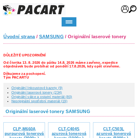
Úvodní strana
/
SAMSUNG
/ Originální laserové tonery
DŮLEŽITÉ UPOZORNĚNÍ
Od čtvrtka 13. 8. 2026 do pátku 14.8. 2026 máme zavřeno, expedice
objednávek bude probíhat od pondělí 17.8.2026, kdy opět otevřeme.
Děkujeme za pochopení.
Tým PACARTU
Originální Inkoustové kazety (9)
Originální laserové tonery (234)
Originální válce a ostatní materiál (80)
Neoriginální spotřební materiál (19)
Originální laserové tonery SAMSUNG
CLP-M660A
CLT-C404S
CLT-C503L
purpurová tonerová
azurová tonerová
azurová tonerová