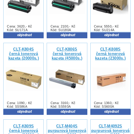
Cena: 3620,- Kč
Cena: 2100,- Kč
Cena: 5550,- Kč
Kód: SU171A
Kód: SU180A
Kód: SU214A
CLT-K804S
CLT-K806S
CLT-K808S
černá tonerová
černá tonerová
černá tonerová
kazeta (20000s.)
kazeta (45000s.)
kazeta (23000s.)
Cena: 1090,- Kč
Cena: 3160,- Kč
Cena: 1360,- Kč
Kód: SS586A
Kód: SS593A
Kód: SS600A
CLT-K809S
CLT-M404S
CLT-M4092S
černá tonerová
purpurová tonerová
purpurová tonerová