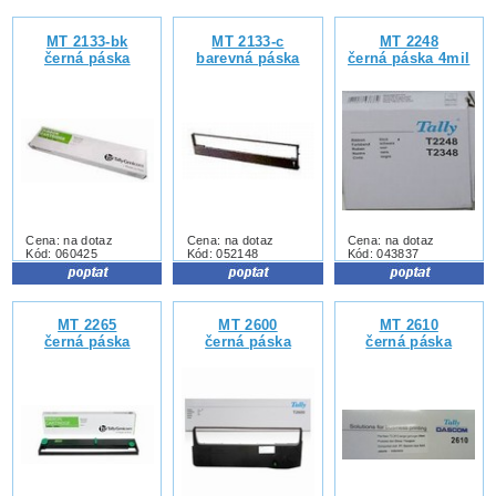
MT 2133-bk
MT 2133-c
MT 2248
černá páska
barevná páska
černá páska 4mil
Cena: na dotaz
Cena: na dotaz
Cena: na dotaz
Kód: 060425
Kód: 052148
Kód: 043837
MT 2265
MT 2600
MT 2610
černá páska
černá páska
černá páska