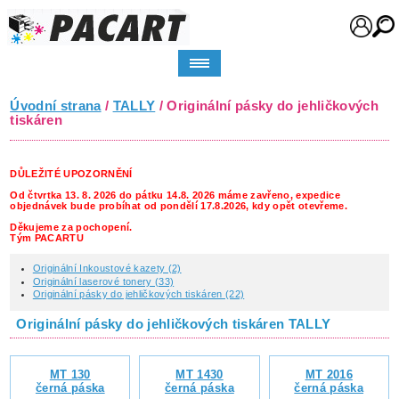
Úvodní strana
/
TALLY
/ Originální pásky do jehličkových
tiskáren
DŮLEŽITÉ UPOZORNĚNÍ
Od čtvrtka 13. 8. 2026 do pátku 14.8. 2026 máme zavřeno, expedice
objednávek bude probíhat od pondělí 17.8.2026, kdy opět otevřeme.
Děkujeme za pochopení.
Tým PACARTU
Originální Inkoustové kazety (2)
Originální laserové tonery (33)
Originální pásky do jehličkových tiskáren (22)
Originální pásky do jehličkových tiskáren TALLY
MT 130
MT 1430
MT 2016
černá páska
černá páska
černá páska