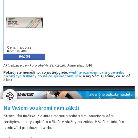
Cena: na dotaz
Kód: 386486
Aktualizace ceníku proběhla 29.7.2026.
Jsme plátci DPH
Pokud jste nenašli to, co potřebujete,
vyplňte označení cartridge nebo
přesný typ tiskárny do náledujícího formuláře
a my Vám zjistíme, co se dá
dělat
🍪
Na Vašem soukromí nám záleží
Stisknutím tlačítka „Souhlasím“ souhlasíte s tím, abychom Vám
poskytovali smysluplné a užitečné služby na základě Vašich údajů o
Úvodní strana
Naše služby
O nás
Jak nakupovat
sledování procházení webu.
Odpovědi na dotazy
Ke stažení